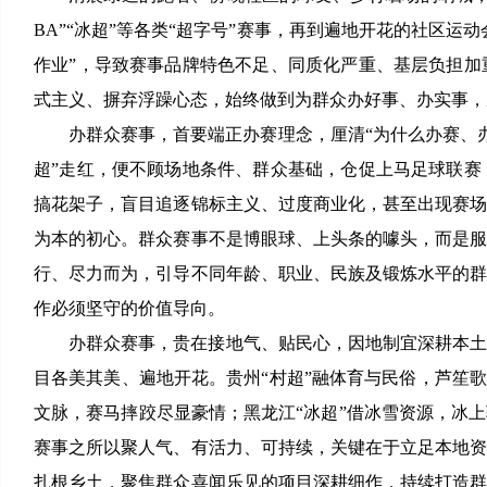
BA”“冰超”等各类“超字号”赛事，再到遍地开花的社区
作业”，导致赛事品牌特色不足、同质化严重、基层负担
式主义、摒弃浮躁心态，始终做到为群众办好事、办实事，
办群众赛事，首要端正办赛理念，厘清“为什么办赛、办
超”走红，便不顾场地条件、群众基础，仓促上马足球联
搞花架子，盲目追逐锦标主义、过度商业化，甚至出现赛
为本的初心。群众赛事不是博眼球、上头条的噱头，而是
行、尽力而为，引导不同年龄、职业、民族及锻炼水平的
作必须坚守的价值导向。
办群众赛事，贵在接地气、贴民心，因地制宜深耕本
目各美其美、遍地开花。贵州“村超”融体育与民俗，芦笙
文脉，赛马摔跤尽显豪情；黑龙江“冰超”借冰雪资源，冰
赛事之所以聚人气、有活力、可持续，关键在于立足本地
扎根乡土，聚焦群众喜闻乐见的项目深耕细作，持续打造