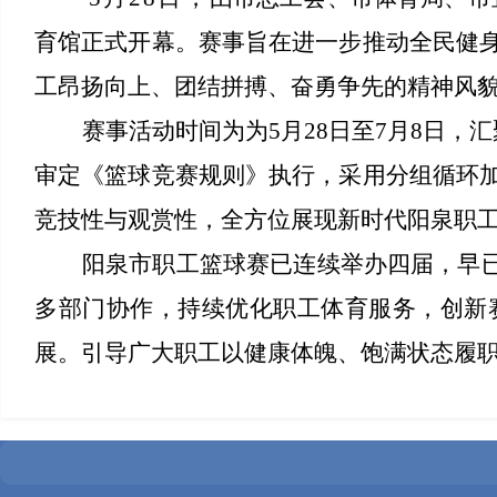
育馆正式开幕。
赛事
旨在进一步推动全民健
工昂扬向上、团结拼搏、奋勇争先的精神风
赛事活动时间为
为
5月28日至7月8日，
汇
审定《篮球竞赛规则》
执行
，采用分组循环
竞技性与观赏性，全方位展现新时代阳泉职
阳泉市职工篮球赛已连续举办四届，早
多部门协作，持续优化职工体育服务，创新
展。引导广大职工以健康体魄、饱满状态履