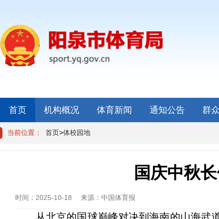
首页
机构概况
体育新闻
通知公告
群
当前位置：
首页
>
体校园地
国庆中秋长
时间：
2025-10-18
来源：
中国体育报
从北京的国球巅峰对决到海南的山海武