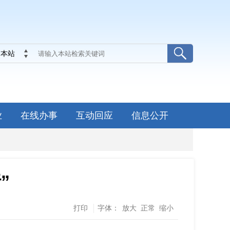
本站
业
在线办事
互动回应
信息公开
”
打印
字体：
放大
正常
缩小